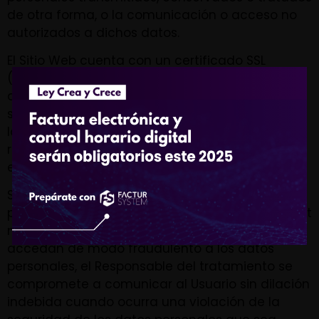
de otra forma, o la comunicación o acceso no
autorizados a dichos datos.
El Sitio Web cuenta con un certificado SSL
(Secure Socket Layer), que asegura que los
datos personales se transmiten de forma
segura y confidencial, al ser la transmisión de
los datos entre el servidor y el Usuario, y en
retroalimentación, totalmente cifrada o
encriptada.
Sin embargo, debido a que FACTUR SYSTEM no
puede garantizar la inexpugnabilidad de internet
ni la ausencia total de hackers u otros que
accedan de modo fraudulento a los datos
personales, el Responsable del tratamiento se
compromete a comunicar al Usuario sin dilación
indebida cuando ocurra una violación de la