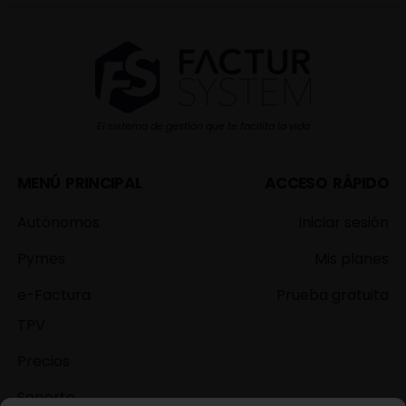
El sistema de gestión que te facilita la vida
MENÚ PRINCIPAL
ACCESO RÁPIDO
Autónomos
Iniciar sesión
Pymes
Mis planes
e-Factura
Prueba gratuita
TPV
Precios
Soporte